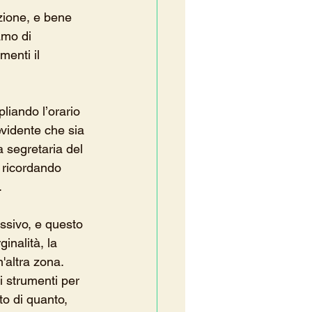
zione, e bene 
amo di 
enti il 
liando l’orario 
vidente che sia 
a segretaria del 
 ricordando 
.
essivo, e questo 
inalità, la 
'altra zona. 
i strumenti per 
o di quanto, 