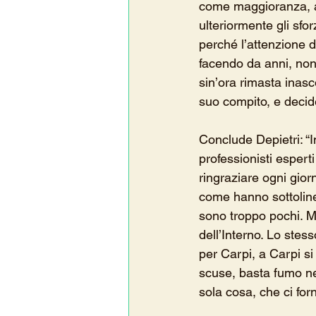
come maggioranza, a
ulteriormente gli sfo
perché l’attenzione 
facendo da anni, non
sin’ora rimasta inasc
suo compito, e decide
Conclude Depietri: “I
professionisti espert
ringraziare ogni gior
come hanno sottolinea
sono troppo pochi. M
dell’Interno. Lo stes
per Carpi, a Carpi s
scuse, basta fumo ne
sola cosa, che ci forn