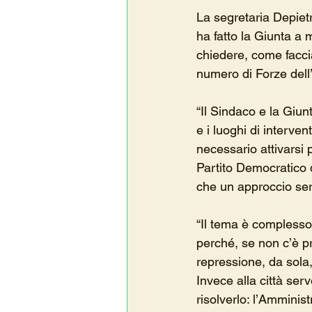
La segretaria Depietr
ha fatto la Giunta a
chiedere, come faccia
numero di Forze dell’
“Il Sindaco e la Giun
e i luoghi di interv
necessario attivarsi p
Partito Democratico d
che un approccio seri
“Il tema è complesso,
perché, se non c’è pr
repressione, da sola,
Invece alla città ser
risolverlo: l’Amminis