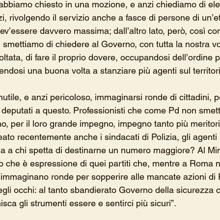
bbiamo chiesto in una mozione, e anzi chiediamo di ele
rzi, rivolgendo il servizio anche a fasce di persone di un’
dev’essere davvero massima; dall’altro lato, però, così c
 smettiamo di chiedere al Governo, con tutta la nostra v
oltata, di fare il proprio dovere, occupandosi dell’ordine 
ndosi una buona volta a stanziare più agenti sul territori
nutile, e anzi pericoloso, immaginarsi ronde di cittadini, 
i deputati a questo. Professionisti che come Pd non smet
no, per il loro grande impegno, impegno tanto più meritori
to recentemente anche i sindacati di Polizia, gli agenti su
a a chi spetta di destinarne un numero maggiore? Al Min
so che è espressione di quei partiti che, mentre a Roma n
i immaginano ronde per sopperire alle mancate azioni di
gli occhi: al tanto sbandierato Governo della sicurezza
isca gli strumenti essere e sentirci più sicuri”.