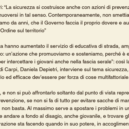
i: “La sicurezza si costruisce anche con azioni di preven
 muoversi in tal senso. Contemporaneamente, non smetti
mo da anni, che il Governo faccia il proprio dovere e aum
Ordine sul territorio”
ta hanno aumentato il servizio di educativa di strada, amp
ento: un’azione che promuoviamo e sosteniamo, perché è e
er intercettare i giovani anche nella fascia serale”: così l
i Carpi, Daniela Depietri, interviene sul tema sicurezza,
o ed efficace dev’essere per forza di cose multifattoriale
 e non si può affrontarlo soltanto dal punto di vista repr
evenzione, se non si fa di tutto per evitare sacche di marg
 non basta. Al massimo serve a spostare i problemi in un
ve andare a fondo al disagio, anche giovanile, e trovare gl
trazione sta facendo quando in suo potere, in accogliment