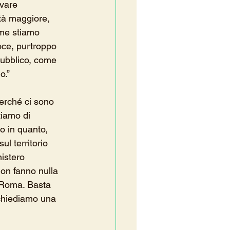
vare 
età maggiore, 
ome stiamo 
oce, purtroppo 
pubblico, come 
o.”
perché ci sono 
tiamo di 
o in quanto, 
l territorio 
istero 
on fanno nulla 
 Roma. Basta 
 chiediamo una 