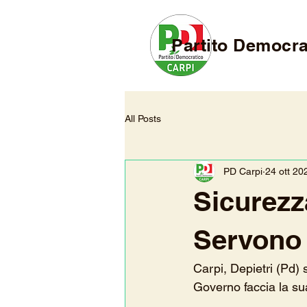
Partito Democra
All Posts
PD Carpi
24 ott 20
Sicurezza
Servono r
Carpi, Depietri (Pd) 
Governo faccia la sua