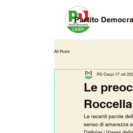
Partito Democra
All Posts
PD Carpi
17 ott 20
Le preoc
Roccella
Le recenti parole del
senso di amarezza e
Definire i Viaggi del