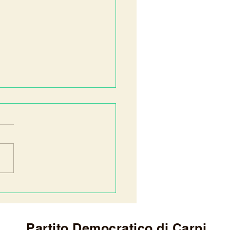
asso avanti storico per
uovo Ospedale di Carpi
Partito Democratico di Carpi