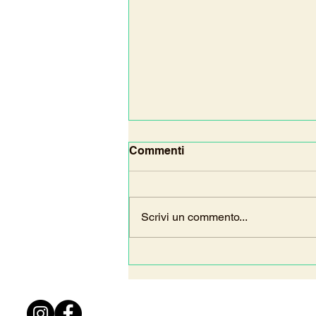
Commenti
Scrivi un commento...
Salario minimo negli appalti
del Comune: una mozione
per tutelare i lavoratori