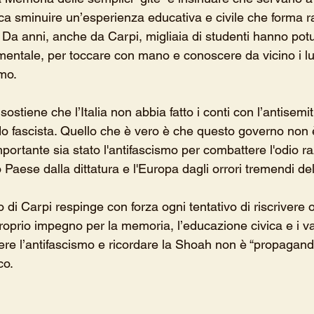
fica sminuire un’esperienza educativa e civile che forma 
ia. Da anni, anche da Carpi, migliaia di studenti hanno pot
entale, per toccare con mano e conoscere da vicino i lu
mo.
ostiene che l’Italia non abbia fatto i conti con l’antisemi
do fascista. Quello che è vero è che questo governo non è
rtante sia stato l'antifascismo per combattere l'odio raz
 Paese dalla dittatura e l'Europa dagli orrori tremendi del
o di Carpi respinge con forza ogni tentativo di riscrivere 
 proprio impegno per la memoria, l’educazione civica e i va
dere l’antifascismo e ricordare la Shoah non è “propagand
co.