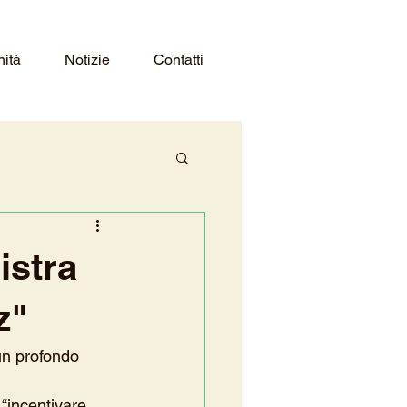
nità
Notizie
Contatti
istra
z"
un profondo 
 “incentivare 