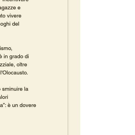
ragazze e 
uto vivere 
oghi del 
tismo, 
 in grado di 
ziale, oltre 
l'Olocausto. 
o sminuire la 
lori 
a”: è un dovere 