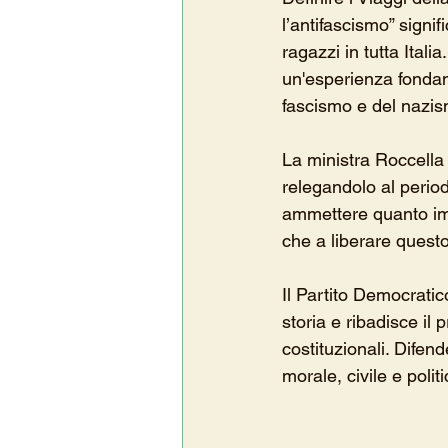
l’antifascismo” signi
ragazzi in tutta Ital
un'esperienza fondam
fascismo e del nazis
La ministra Roccella s
relegandolo al perio
ammettere quanto impo
che a liberare questo
Il Partito Democratic
storia e ribadisce il
costituzionali. Difen
morale, civile e politi