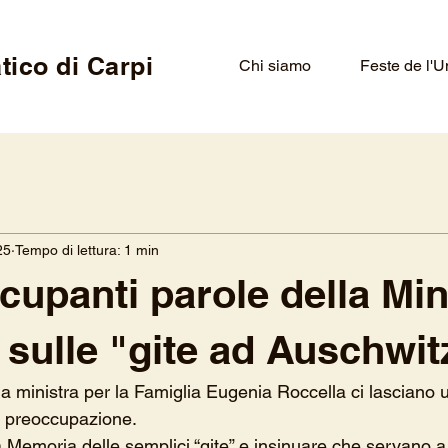
tico di Carpi
Chi siamo
Feste de l'U
25
Tempo di lettura: 1 min
cupanti parole della Min
 sulle "gite ad Auschwit
la ministra per la Famiglia Eugenia Roccella ci lasciano 
 preoccupazione. 
la Memoria delle semplici “gite” e insinuare che servano a